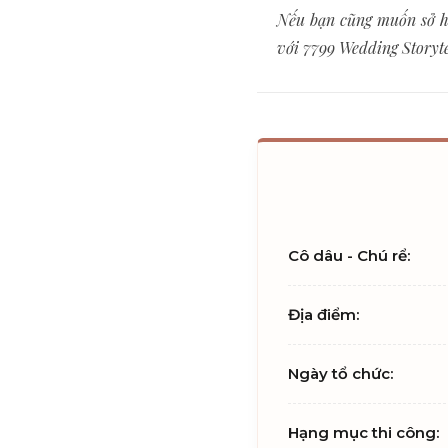
Nếu bạn cũng muốn sở hữ
với 7799 Wedding Storytel
Cô dâu - Chú rể:
Địa điểm:
Ngày tổ chức:
Hạng mục thi công: