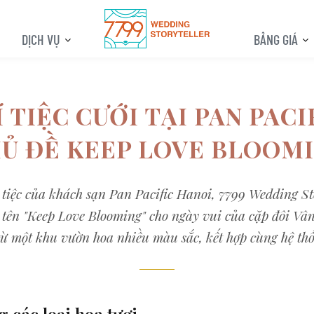
DỊCH VỤ
BẢNG GIÁ
 TIỆC CƯỚI TẠI PAN PACI
Ủ ĐỀ KEEP LOVE BLOOM
tiệc của khách sạn Pan Pacific Hanoi, 7799 Wedding Sto
 tên "Keep Love Blooming" cho ngày vui của cặp đôi Vâ
 từ một khu vườn hoa nhiều màu sắc, kết hợp cùng hệ th
 các loại hoa tươi