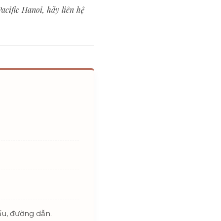
cific Hanoi, hãy liên hệ
ấu, đường dẫn.