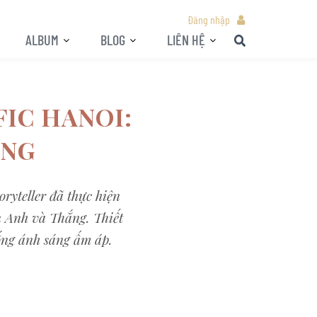
Đăng nhập
ALBUM
BLOG
LIÊN HỆ
FIC HANOI:
ING
ryteller đã thực hiện
n Anh và Thắng. Thiết
ống ánh sáng ấm áp.